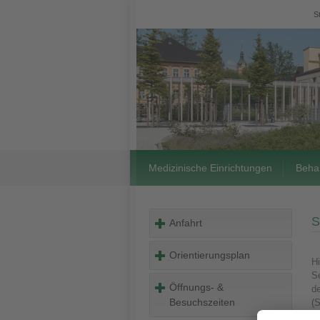
S
Medizinische Einrichtungen
Beha
S
Anfahrt
Orientierungsplan
Hi
S
Öffnungs- &
de
Besuchszeiten
(