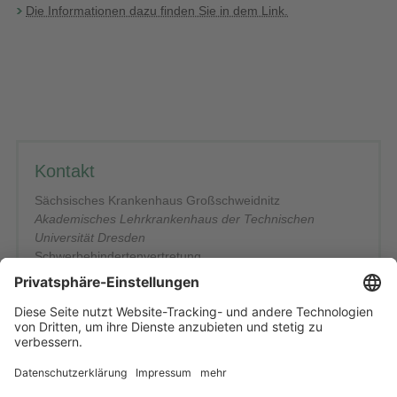
Die Informationen dazu finden Sie in dem Link.
Kontakt
Sächsisches Krankenhaus Großschweidnitz
Akademisches Lehrkrankenhaus der Technischen
Universität Dresden
Schwerbehindertenvertretung
Dr.-Max-Krell-Park 41
02708 Großschweidnitz
Telefon: 0 35 85 / 4 53-13 21
Beauftragter: Herr Peter Schreiber
E-Mail schreiben