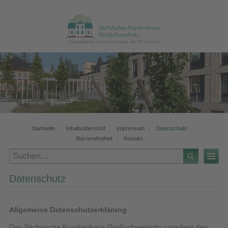
Zur
Zur
Zum
Zur
Zum
Hauptnavigation
Bereichsnavigation
Hauptinhalt
Seitenspalte
Footer
Startseite
Inhaltsübersicht
Impressum
Datenschutz
Barrierefreiheit
Kontakt
Datenschutz
Allgemeine Datenschutzerklärung
Das Sächsische Krankenhaus Großschweidnitz unterliegt den