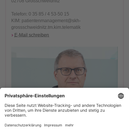
02708 Großschweidnitz
Telefon: 0 35 85 / 4 53-50 15
KIM: patientenmanagement@skh-
grossschweidnitz.tm.kim.telematik
E-Mail schreiben