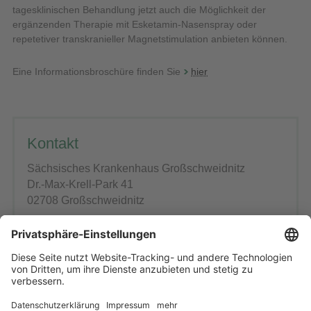
tagesklinischen Behandlung jetzt auch die Möglichkeit der
ergänzenden Therapie mit Esketamin-Nasenspray oder
repetetiver transkranieller Magnetstimulation anbieten können.
Eine Informationsbroschüre finden Sie
hier
Kontakt
Sächsisches Krankenhaus Großschweidnitz
Dr.-Max-Krell-Park 41
02708 Großschweidnitz
Telefon: 0 35 85 / 4 53 50 55
KIM: patientenmanagement@skh-
grossschweidnitz.tm.kim.telematik
E-Mail schreiben