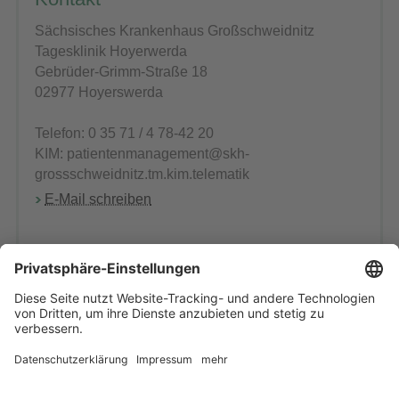
Sächsisches Krankenhaus Großschweidnitz
Tagesklinik Hoyerwerda
Gebrüder-Grimm-Straße 18
02977 Hoyerswerda
Telefon: 0 35 71 / 4 78-42 20
KIM: patientenmanagement@skh-
grossschweidnitz.tm.kim.telematik
E-Mail schreiben
Chefärztin:
Frau Dr. med. A. Hartmann
Oberärztin:
Frau DM M. Görner