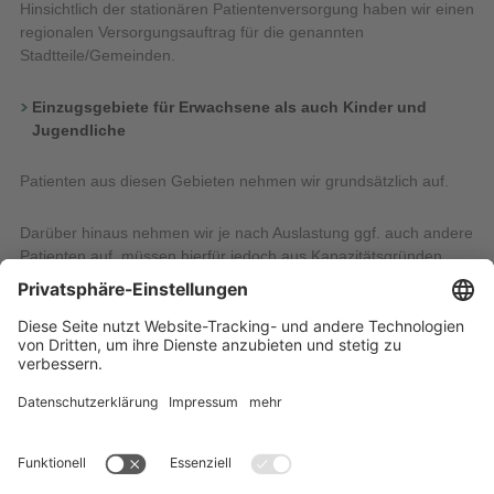
Hinsichtlich der stationären Patientenversorgung haben wir einen
regionalen Versorgungsauftrag für die genannten
Stadtteile/Gemeinden.
Einzugsgebiete für Erwachsene als auch Kinder und
Jugendliche
Patienten aus diesen Gebieten nehmen wir grundsätzlich auf.
Darüber hinaus nehmen wir je nach Auslastung ggf. auch andere
Patienten auf, müssen hierfür jedoch aus Kapazitätsgründen
eine separate Warteliste führen, wofür wir um Verständnis bitten.
Pforte
Telefon: 0 35 85 / 4 53-0