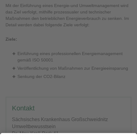
Mit der Einführung eines Energie-und Umweltmanagement wird
das Ziel verfolgt, mithilfe prozessualer und technischer
Maßnahmen den betrieblichen Energieverbrauch zu senken. Im
Detail werden dabei folgende Ziele verfolgt:
Ziele:
Einführung eines professionellen Energiemanagement
gemäß ISO 50001
Veröffentlichung von Maßnahmen zur Energieeinsparung
Senkung der CO2-Bilanz
Kontakt
Sächsisches Krankenhaus Großschweidnitz
Umweltbewusstsein
Dr.-Max-Krell-Park 41