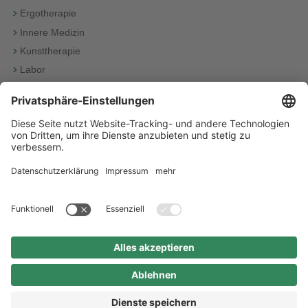
Ergotherapie
Innere Medizin
Kunsttherapie
Labor
Logopädie
Musiktherapie
Neurophysiologie
Physiotherapie
Radiologie
Sozialdienst
Startseite
Inhaltsübersicht
Impressum
Datenschutz
Barrierefreiheit
Kontakt