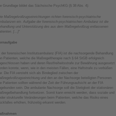
ie Grundlage bildet das Sächsische PsychKG (§ 38 Abs. 4):
ie Maßregelvollzugseinrichtungen richten forensisch-psychiatrische
mbulanzen ein. Aufgabe der forensisch-psychiatrischen Ambulanz ist die
ehandlung und Unterstützung des aus dem Maßregelvollzug
entlassenen
tienten. […]“
ernaufgabe
 der forensischen Institutsambulanz (FIA) ist die nachsorgende Behandlung
n Patienten, welche die Maßregeltherapie nach § 64 StGB erfolgreich
bgeschlossen haben und deren Restfreiheitsstrafe zur Bewährung ausgesetzt
rden konnte, wenn, wie in den meisten Fällen, eine Haftstrafe zu verbüßen
r. Die FIA versteht sich als Bindeglied zwischen der
aßregelvollzugseinrichtung und den an der Nachsorge beteiligten Personen.
e Patienten sollten während der Zeit der Führungsaufsicht an der FIA
gebunden sein. Die ambulante Nachsorge soll die Stetigkeit der stationären
aßregelbehandlung fortsetzen. Somit kann erreicht werden, dass soziale und
oder strukturelle Veränderungen beim Patienten, welche das Risiko eines
ckfalles erhöhen, frühzeitig erkannt werden.
aßnahmen