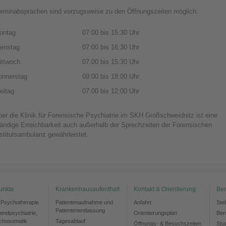
erminabsprachen sind vorzugsweise zu den Öffnungszeiten möglich:
ontag
07:00 bis 15:30 Uhr
ienstag
07:00 bis 16:30 Uhr
ittwoch
07:00 bis 15:30 Uhr
onnerstag
09:00 bis 18:00 Uhr
eitag
07:00 bis 12:00 Uhr
er die Klinik für Forensische Psychiatrie im SKH Großschweidnitz ist eine
ändige Erreichbarkeit auch außerhalb der Sprechzeiten der Forensischen
stitutsambulanz gewährleistet.
unkte
Krankenhausaufenthalt
Kontakt & Orientierung
Ber
d Psychotherapie
Patientenaufnahme und
Anfahrt
Ste
Patientenentlassung
gendpsychiatrie,
Orientierungsplan
Ber
chosomatik
Tagesablauf
Öffnungs- & Besuchszeiten
Stu