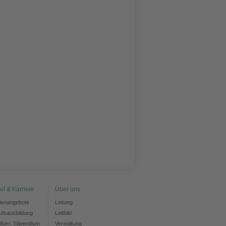
uf & Karriere
Über uns
llenangebote
Leitung
ufsausbildung
Leitbild
dium, Stipendium
Verwaltung