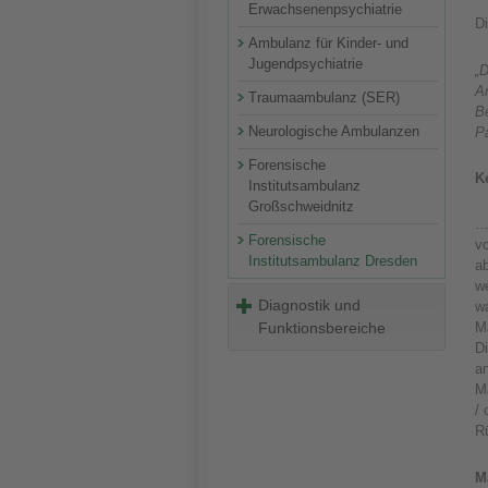
Erwachsenenpsychiatrie
D
Ambulanz für Kinder- und
Jugendpsychiatrie
„D
A
Traumaambulanz (SER)
B
Neurologische Ambulanzen
Pa
Forensische
K
Institutsambulanz
Großschweidnitz
…
Forensische
vo
Institutsambulanz Dresden
a
we
Diagnostik und
wa
Funktionsbereiche
M
Di
an
M
/ 
Rü
M