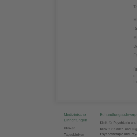
T
M
D
M
D
Fr
Üb
st
In
Medizinische
Behandlungsschwerp
Einrichtungen
Klinik für Psychiatrie un
Kliniken
Klinik für Kinder- und Ju
Psychotherapie und Psy
Tageskliniken