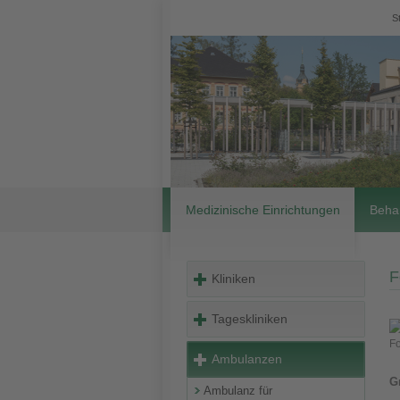
S
Medizinische Einrichtungen
Beha
F
Kliniken
Tageskliniken
Fo
Ambulanzen
G
Ambulanz für