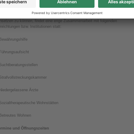
ooperationspartner
m die vorhandenen Ressourcen optimal für die Betreuung der Patienten
insetzen zu können, findet eine enge Zusammenarbeit mit folgenden
nrichtungen bzw. Institutionen statt:
 Bewährungshilfe
 Führungsaufsicht
Suchtberatungsstellen
 Strafvollstreckungskammer
 Niedergelassene Ärzte
 Sozialtherapeutische Wohnstätten
 Betreutes Wohnen
ermine und Öffnungszeiten