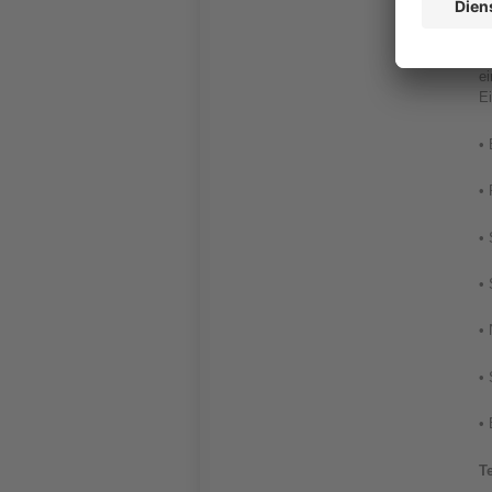
K
U
e
Ei
•
•
• 
•
•
•
•
T