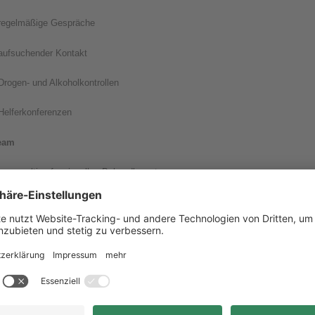
 regelmäßige Gespräche
 aufsuchender Kontakt
Drogen- und Alkoholkontrollen
Helferkonferenzen
eam
nser multiprofessionelles Behandlungsteam:
Facharzt für Psychiatrie und Psychotherapie
 Psychologe
Sozialdienst
Pflegedienst