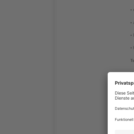
•
•
• 
• 
T
U
• 
•
• 
• 