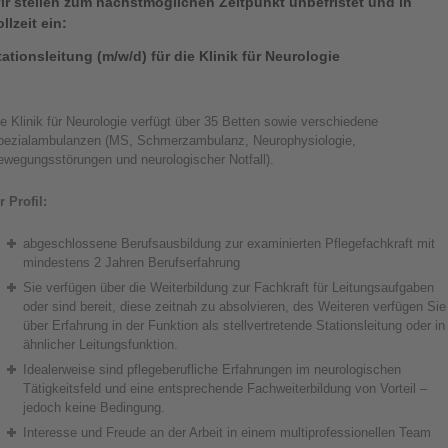
ir stellen zum nächstmöglichen Zeitpunkt unbefristet und in
ollzeit ein:
tationsleitung (m/w/d) für die Klinik für Neurologie
e Klinik für Neurologie verfügt über 35 Betten sowie verschiedene
pezialambulanzen (MS, Schmerzambulanz, Neurophysiologie,
ewegungsstörungen und neurologischer Notfall).
r Profil:
abgeschlossene Berufsausbildung zur examinierten Pflegefachkraft mit
mindestens 2 Jahren Berufserfahrung
Sie verfügen über die Weiterbildung zur Fachkraft für Leitungsaufgaben
oder sind bereit, diese zeitnah zu absolvieren, des Weiteren verfügen Sie
über Erfahrung in der Funktion als stellvertretende Stationsleitung oder in
ähnlicher Leitungsfunktion.
Idealerweise sind pflegeberufliche Erfahrungen im neurologischen
Tätigkeitsfeld und eine entsprechende Fachweiterbildung von Vorteil –
jedoch keine Bedingung.
Interesse und Freude an der Arbeit in einem multiprofessionellen Team