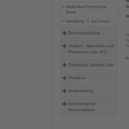
W
V
Medizinisch-Technischer
Dienst
S
Verwaltung, IT und Service
Berufsausbildung
Di
S
Studium, Stipendium und
B
Praktisches Jahr (PJ)
Ih
Freiwilliges Soziales Jahr
Praktikum
Weiterbildung
Ehrenamtlicher
Besuchsdienst