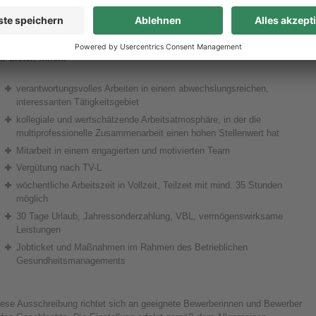
Sie streben eine effektive Zusammenarbeit mit der stellvertretenden
Stationsleitung an.
ir bieten Ihnen:
verantwortungsvolles Arbeiten in einem abwechslungsreichen,
interessanten Tätigkeitsgebiet
kollegiale und wertschätzende Arbeitsatmosphäre, in der die
multiprofessionelle Zusammenarbeit einen hohen Stellenwert hat
Mitarbeit in einem engagierten und motivierten Team
Vergütung nach TV-L
wöchentliche Arbeitszeit in Vollzeit, Teilzeit mit mind. 35 Stunden
möglich
30 Tage Urlaub, Jahressonderzahlung, VBL, vermögenswirksame
Leistungen
Jobticket und Maßnahmen im Rahmen des Betrieblichen
Gesundheitsmanagements
iese Ausschreibung richtet sich an geeignete Bewerberinnen und Bewerber