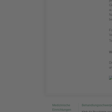
j
G
a
N
be
F
V
T
W
Di
u
Medizinische
Behandlungsschwerp
Einrichtungen
Klinik für Psychiatrie un