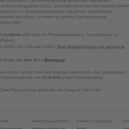
eden Geschlechts. Die Einstellung erfolgt gemäß dem Allgemeinen
leichbehandlungsgesetz (AGG). Schwerbehinderte und Gleichgestellte werde
usdrücklich zur Bewerbung aufgefordert und gebeten, entsprechende
achweise beizufügen, sie werden bei gleicher Eignung bevorzugt
rücksichtigt.
ür
Auskünfte
steht Ihnen die Pflegebereichsleitung, Frau Waldstein, zur
erfügung.
el: 03585 / 453 1218 oder E-Mail
Birgit.Waldstein@skhgr.sms.sachsen.de
ir freuen uns über Ihre
Bewerbung
!
ese richten Sie bitte unter Beifügung des Lebenslaufes, Ihrer Zeugniskopien
nd Beurteilungen bis zum
16.08.2026
an die Personalabteilung.
unkte
Krankenhausaufenthalt
Kontakt & Orientierung
Ber
d Psychotherapie
Patientenaufnahme und
Anfahrt
Ste