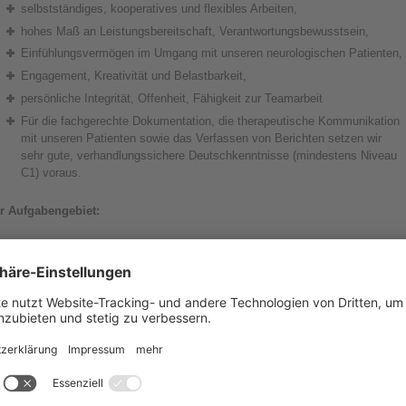
selbstständiges, kooperatives und flexibles Arbeiten,
hohes Maß an Leistungsbereitschaft, Verantwortungsbewusstsein,
Einfühlungsvermögen im Umgang mit unseren neurologischen Patienten,
Engagement, Kreativität und Belastbarkeit,
persönliche Integrität, Offenheit, Fähigkeit zur Teamarbeit
Für die fachgerechte Dokumentation, die therapeutische Kommunikation
mit unseren Patienten sowie das Verfassen von Berichten setzen wir
sehr gute, verhandlungssichere Deutschkenntnisse (mindestens Niveau
C1) voraus.
hr Aufgabengebiet:
Als Stationsleitung sind Sie die Schlüsselfigur zur Umsetzung der Pflege
auf der Stationsebene. Sie gestalten die Pflegeprozesse in Ihrem
Verantwortungsbereich und übernehmen durch Ihre eigene Arbeit am
Patienten Vorbildfunktion.
Sie treffen alle anfallenden, stationsbedingten Entscheidungen und sind
mit verantwortlich für die Personalführung, die Qualitätssicherung, die
Pflegeplanung und -dokumentation.
Sie führen Mitarbeitergespräche.
Förderung der fachlichen und persönlichen Entwicklung des Personals