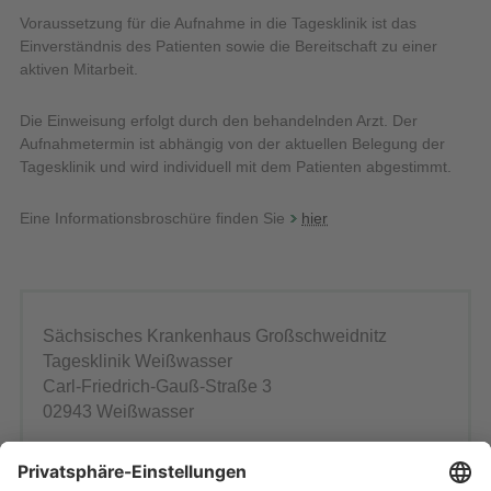
Voraussetzung für die Aufnahme in die Tagesklinik ist das
Einverständnis des Patienten sowie die Bereitschaft zu einer
aktiven Mitarbeit.
Die Einweisung erfolgt durch den behandelnden Arzt. Der
Aufnahmetermin ist abhängig von der aktuellen Belegung der
Tagesklinik und wird individuell mit dem Patienten abgestimmt.
Eine Informationsbroschüre finden Sie
hier
Sächsisches Krankenhaus Großschweidnitz
Tagesklinik Weißwasser
Carl-Friedrich-Gauß-Straße 3
02943 Weißwasser
Telefon: 0 35 76 / 21 66 21 40