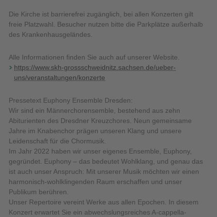
Die Kirche ist barrierefrei zugänglich, bei allen Konzerten gilt
freie Platzwahl. Besucher nutzen bitte die Parkplätze außerhalb
des Krankenhausgeländes.
Alle Informationen finden Sie auch auf unserer Website.
https://www.skh-grossschweidnitz.sachsen.de/ueber-
uns/veranstaltungen/konzerte
Pressetext Euphony Ensemble Dresden:
Wir sind ein Männerchorensemble, bestehend aus zehn
Abiturienten des Dresdner Kreuzchores. Neun gemeinsame
Jahre im Knabenchor prägen unseren Klang und unsere
Leidenschaft für die Chormusik.
Im Jahr 2022 haben wir unser eigenes Ensemble, Euphony,
gegründet. Euphony – das bedeutet Wohlklang, und genau das
ist auch unser Anspruch: Mit unserer Musik möchten wir einen
harmonisch-wohlklingenden Raum erschaffen und unser
Publikum berühren.
Unser Repertoire vereint Werke aus allen Epochen. In diesem
Konzert erwartet Sie ein abwechslungsreiches A-cappella-