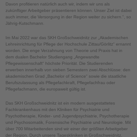
Davon profitieren natürlich auch wir, indem wir uns als
zukünftiger Arbeitgeber präsentieren können. Unser Ziel ist dabei
auch immer, die Versorgung in der Region weiter zu sichern.“, so
Jährig-Kutschmann.
Im Mai 2022 war das SKH Großschweidnitz zur „Akademischen
Lehreinrichtung für Pflege der Hochschule Zittau/Görlitz“ ernannt
worden. Die enge Verzahnung von Theorie und Praxis hat in
dem dualen Bachelor Studiengang „Angewandte
Pflegewissenschaft“ höchste Priorität. Die Studierenden
erwerben innerhalb von sieben Semestern zwei Abschlüsse: den
akademischen Grad „Bachelor of Science“ sowie die staatliche
Berufszulassung als Pflegefachkraft, Pflegefachfrau oder
Pflegefachmann, die europaweit gültig ist.
Das SKH Großschweidnitz ist ein modern ausgestattetes
Fachkrankenhaus mit den Kliniken für Psychiatrie und
Psychotherapie, Kinder- und Jugendpsychiatrie, Psychotherapie
und Psychosomatik, Forensische Psychiatrie und Neurologie. Mit
über 700 Mitarbeitenden sind wir einer der größten Arbeitgeber
der Region. Durch unsere Tageskliniken in Großschweidnitz,