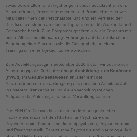
sowie deren Eltern und Angehörige in unser Sozialzentrum ein.
Auszubildende, Praxisbetreuerinnen und Praxisbetreuer sowie
Mitarbeiterinnen der Personalabteilung und ein Vertreter der
Berufsschule stehen an diesem Tag persönlich für Auskünfte und
Gespräche bereit. Zum Programm gehören u.a. ein Parcours mit
einem Alterssimulationsanzug, Führungen auf dem Gelände mit
Begehung einer Station sowie die Gelegenheit, an einem
Trainingsarm eine Injektion zu verabreichen.
Zum Ausbildungsbeginn September 2026 bieten wir auch einen
Ausbildungsplatz für die dreijährige
Ausbildung zum Kaufmann
(m/w/d) im Gesundheitswesen
an. Hier lernt der
Auszubildende die verwaltungsorganisatorischen Arbeitsabläufe
in unserem Krankenhaus und die abwechslungsreichen
Aufgaben der Abteilungen unserer Verwaltung kennen.
Das SKH Großschweidnitz ist ein modern ausgestattetes
Fachkrankenhaus mit den Kliniken für Psychiatrie und
Psychotherapie, Kinder- und Jugendpsychiatrie, Psychotherapie
und Psychosomatik, Forensische Psychiatrie und Neurologie. Mit
über 700 Mitarbeitenden sind wir einer der größten Arbeitgeber