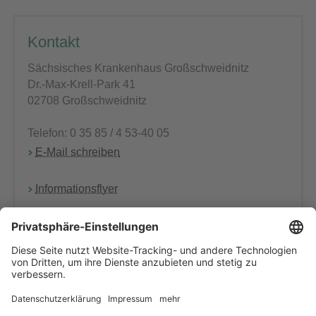
Kontakt
Sächsisches Krankenhaus Großschweidnitz
Dr.-Max-Krell-Park 41
02708 Großschweidnitz
Telefon: 0 35 85 / 4 53-40 05
E-Mail schreiben
Informationsflyer
PJ-Verantwortlicher ist der Chefarzt der Klinik für
Forensische Psychiatrie
Herr Dr. med. S. Spirling, MBA