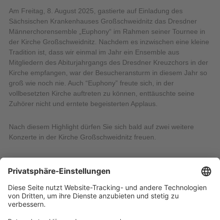
Am Freitag, 8. August 2025, gastierte auf Einladung des
Sächsischen Krankenhauses Großschweidnitz das Dresdner
Männerchorensemble „Euphony“ im Rahmen seiner Tournee in
der Kirche Großschweidnitz. Nachdem es inzwischen eine kleine
Tradition ist, dass wir einmal im Jahr ein Ensemble aus
Mitgliedern des Abiturjahrgangs des Dresdner Kreuzchors in der
Kirche empfangen, war der Besucheransturm in diesem Jahr so
groß wie noch nie. Auch “Euphony” freute sich, in der
vollbesetzten Kirche auftreten zu können, enttäuschte seine
Zuhörer nicht und erntete begeisterten Applaus.
Nach diesem Highlight dürfen Sie sich bald auf zwei weitere
Konzerte in der Kirche Großschweidnitz freuen.
Sonntag, 7. September 2025, 16:00 Uhr: Gospelchor
Zittau
Montag, 20. Oktober 2025, 16:00 Uhr: „Flying Adults“
11.08.2025