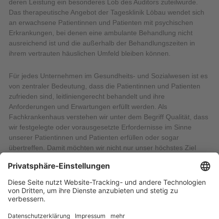
deren Leistung ein besonderes Lob des Auditors zuteilwurde.
Das therapeutische Angebot der Tagesklinik Löbau wendet sich
an erwachsene Patientinnen und Patienten mit psychischen
Erkrankungen, bei denen eine ambulante Behandlung nicht
ausreichend ist und die außerhalb der Behandlungszeiten in
ihrem vertrauten häuslichen Umfeld bleiben können.
Für jedes Unternehmen im Gesundheits- und Sozialwesen ist es
von zentraler Bedeutung, dass die Patientinnen und Patienten
zufrieden sind, leitliniengerecht behandelt und ihre
Anforderungen und Erwartungen erfüllt werden. Als
Fachkrankenhaus verstehen wir unter dem Begriff Qualität, dass
wir festgelegte oder vorausgesetzte Erfordernisse im Sinne
unserer Patientinnen und Patienten erfüllen oder sogar
übertreffen. Damit möchten wir nicht nur unser höchstes Ziel
erreichen und unsere Patientinnen und Patienten optimal
behandeln, sondern auch Vertrauen schaffen - sowohl bei den
Patientinnen und Patienten als auch bei deren Angehörigen.
21.04.2023