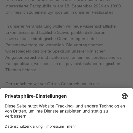
interessierte Fachpublikum am 18. September 2024 ab 10:00
Uhr herzlich zu einem Symposium in unseren Festsaal ein.
In unserer Veranstaltung wollen wir neue wissenschaftliche
Erkenntnisse und fachliche Schwerpunkte diskutieren
sowie aktuelle strategische Orientierungen in der
Patientenversorgung vorstellen. Die Vortragsthemen
widerspiegeln das breite Spektrum unserer klinischen
Aufgabenbereiche und richten sich an ein multiprofessionelles
Fachpublikum, welches sich mit psychiatrisch/neurologischen
Themen befasst.
Gern möchten wir vor Ort ins Gespräch und in die
Fachdiskussion kommen.
Programm und Anmeldung
21.08.2024
Alle Nachrichten