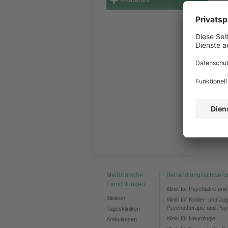
i
ve
b
"
h
Wi
u
1
Medizinische
Behandlungsschwerp
Einrichtungen
Klinik für Psychiatrie un
Kliniken
Klinik für Kinder- und Ju
Psychotherapie und Psy
Tageskliniken
Klinik für Neurologie
Ambulanzen