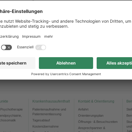
n der Mannschaftswertung der Frauen-Teams beim Firmenlauf Bautzen
rteidigt und sich fantastisch unter den insgesamt 43 Frauen-Teams
ehauptet. Und auch die Läuferinnen und Läufer unserer beiden Mixed-Teams
Team Akut
" und "
KJP on the run
" haben sich mit den Plätzen 16 und 24
ervorragend geschlagen.
r gratulieren allen ganz herzlich zu ihrer Leistung. Danke für den Teamgeist
nd bis zum Firmenlauf Görlitz am 16. September 2026.
8.06.2026
Alle Nachrichten
unkte
Krankenhausaufenthalt
Kontakt & Orientierung
Ber
d Psychotherapie
Patientenaufnahme und
Anfahrt
Ste
Patientenentlassung
gendpsychiatrie,
Orientierungsplan
Ber
chosomatik
Tagesablauf
Öffnungs- & Besuchszeiten
Stu
Kostenübernahme
und
Ansprechpartner &
Jah