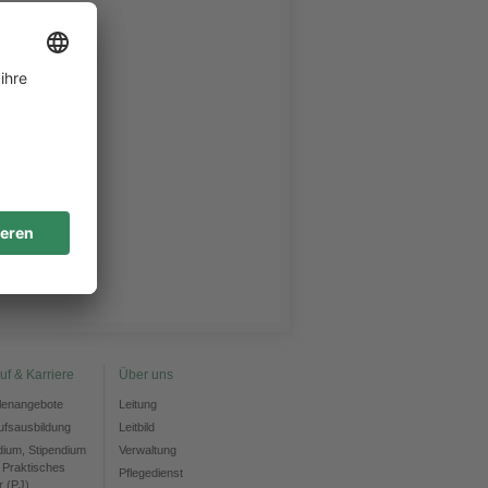
uf & Karriere
Über uns
llenangebote
Leitung
ufsausbildung
Leitbild
dium, Stipendium
Verwaltung
 Praktisches
Pflegedienst
r (PJ)