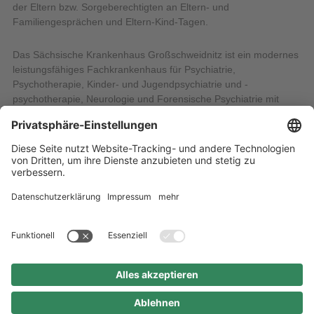
der Eltern bzw. Sorgeberechtigten an Eltern- und
Familiengesprächen und Eltern-Kind-Tagen.
Das Sächsische Krankenhaus Großschweidnitz ist ein modernes
leistungsfähiges Fachkrankenhaus für Psychiatrie,
Psychotherapie, Kinder- und Jugendpsychiatrie und -
psychotherapie, Neurologie und Forensische Psychiatrie mit
rund 500 Betten (inkl. tagesklinische Plätze). Es ist mit seinen
über 700 Mitarbeitern für die Versorgung eines großen Teils des
Gebiets von Ostsachsen zuständig.
15.01.2026
Alle Nachrichten
Startseite
Inhaltsübersicht
Impressum
Datenschutz