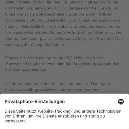
reifte in Heike Herzog die Idee, ihr Leben mit all seinen Höhen
und Tiefen, u.a. eine Not-OP in Kindertagen und ein unerfüllter
Kinderwunsch, niederzuschreiben, aber vor allem mit ihrer
Geschichte Hoffnung zu schenken. „Der Inhalt des Buches wird
natürlich keinesfalls nur von Trauer und Schmerz bestimmt. Vor
allem seelenwärmende Momente voller Licht und Humor sind im
Stande, den Leser positiv im Herzen zu berühren, Kraft und Mut
weiterzugeben,“ sagt die Autorin.
Einlass zur Veranstaltung ist um 15:30 Uhr, es gilt freie
Platzwahl. Besucher nutzen bitte die Parkplätze außerhalb des
Krankenhausgeländes.
Alle Informationen finden Sie auch auf unserer Homepage
https://www.skh-grossschweidnitz.sachsen.de/ueber-
uns/veranstaltungen/lesungen
Bildquelle: Heike Herzog
16.01.2024