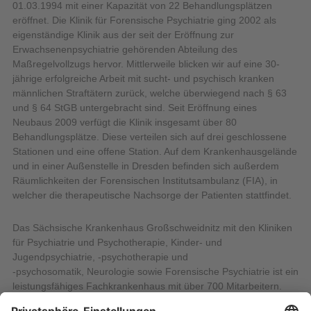
01.03.1994 mit einer Kapazität von 22 Behandlungsplätzen
eröffnet. Die Klinik für Forensische Psychiatrie ging 2002 als
eigenständige Klinik aus der seit der Eröffnung zur
Erwachsenenpsychiatrie gehörenden Abteilung des
Maßregelvollzugs hervor. Mittlerweile blicken wir auf eine 30-
jährige erfolgreiche Arbeit mit sucht- und psychisch kranken
männlichen Straftätern zurück, welche überwiegend nach § 63
und § 64 StGB untergebracht sind. Seit Eröffnung eines
Neubaus 2009 verfügt die Klinik insgesamt über 80
Behandlungsplätze. Diese verteilen sich auf drei geschlossene
Stationen und eine offene Station. Auf dem Krankenhausgelände
und in einer Außenstelle in Dresden befinden sich außerdem
Räumlichkeiten der Forensischen Institutsambulanz (FIA), in
welcher die therapeutische Nachsorge der Patienten stattfindet.
Das Sächsische Krankenhaus Großschweidnitz mit den Kliniken
für Psychiatrie und Psychotherapie, Kinder- und
Jugendpsychiatrie, -psychotherapie und
-psychosomatik, Neurologie sowie Forensische Psychiatrie ist ein
leistungsfähiges Fachkrankenhaus mit über 700 Mitarbeitern.
Zusätzlich zu unseren Kliniken ergänzen mehrere Ambulanzen