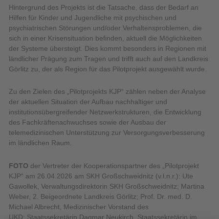
Hintergrund des Projekts ist die Tatsache, dass der Bedarf an
Hilfen für Kinder und Jugendliche mit psychischen und
psychiatrischen Störungen und/oder Verhaltensproblemen, die
sich in einer Krisensituation befinden, aktuell die Möglichkeiten
der Systeme übersteigt. Dies kommt besonders in Regionen mit
ländlicher Prägung zum Tragen und trifft auch auf den Landkreis
Görlitz zu, der als Region für das Pilotprojekt ausgewählt wurde.
Zu den Zielen des „Pilotprojekts KJP“ zählen neben der Analyse
der aktuellen Situation der Aufbau nachhaltiger und
institutionsübergreifender Netzwerkstrukturen, die Entwicklung
des Fachkräftenachwuchses sowie der Ausbau der
telemedizinischen Unterstützung zur Versorgungsverbesserung
im ländlichen Raum.
FOTO
der Vertreter der Kooperationspartner des „Pilotprojekt
KJP“ am 26.04.2026 am SKH Großschweidnitz (v.l.n.r.): Ute
Gawollek, Verwaltungsdirektorin SKH Großschweidnitz; Martina
Weber, 2. Beigeordnete Landkreis Görlitz; Prof. Dr. med. D.
Michael Albrecht, Medizinischer Vorstand des
UKD; Staatssekretärin Dagmar Neukirch, Staatssekretärin im