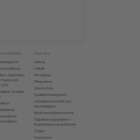
uf & Karriere
Über uns
llenangebote
Leitung
ufsausbildung
Leitbild
dium, Stipendium
Verwaltung
 Praktisches
Pflegedienst
r (PJ)
Datenschutz
williges Soziales
Qualitätsmanagement
r
Umweltbewusstsein und
ktikum
Nachhaltigkeit
terbildung
Medizinproduktesicherheit
enamtlicher
Digitalisierungsprojekte /
uchsdienst
Krankenhauszukunftsfonds
Träger
Geschichte