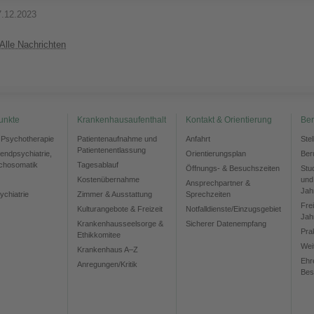
7.12.2023
Alle Nachrichten
unkte
Krankenhausaufenthalt
Kontakt & Orientierung
Ber
d Psychotherapie
Patientenaufnahme und
Anfahrt
Ste
Patientenentlassung
gendpsychiatrie,
Orientierungsplan
Ber
chosomatik
Tagesablauf
Öffnungs- & Besuchszeiten
Stu
Kostenübernahme
und
Ansprechpartner &
Jah
ychiatrie
Zimmer & Ausstattung
Sprechzeiten
Frei
Kulturangebote & Freizeit
Notfalldienste/Einzugsgebiet
Jah
Krankenhausseelsorge &
Sicherer Datenempfang
Pra
Ethikkomitee
Wei
Krankenhaus A–Z
Ehr
Anregungen/Kritik
Bes