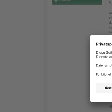
Gr
A
ze
d
ve
mi
ze
vo
A
Ed
Sp
g
an
à
Ei
K
K
Al