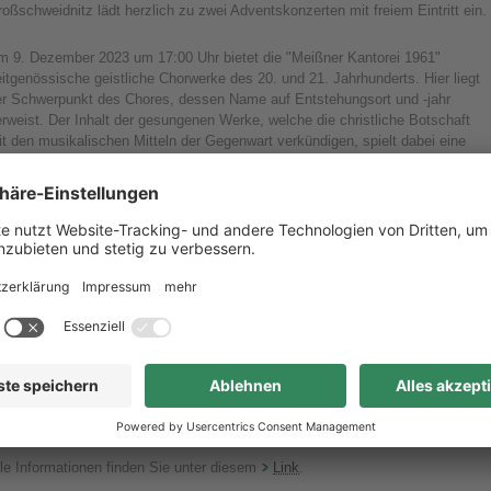
oßschweidnitz lädt herzlich zu zwei Adventskonzerten mit freiem Eintritt ein.
m 9. Dezember 2023 um 17:00 Uhr bietet die "Meißner Kantorei 1961"
itgenössische geistliche Chorwerke des 20. und 21. Jahrhunderts. Hier liegt
er Schwerpunkt des Chores, dessen Name auf Entstehungsort und -jahr
rweist. Der Inhalt der gesungenen Werke, welche die christliche Botschaft
t den musikalischen Mitteln der Gegenwart verkündigen, spielt dabei eine
ntrale Rolle. Die Stücke werden in den Konzerten mit 'klassischer' Chormusik
n Heinrich Schütz bis Hugo Distler kombiniert.
m 20. Dezember 2023, ebenfalls um 17:00 Uhr, wird das Männerquintett „José
aljo“ in der Kirche gastieren. Einer der Sänger ist Dr. med. Sebastian
irling, Chefarzt unserer Klinik für Forensische Psychiatrie. Er musiziert
emeinsam mit Mitgliedern seiner Familie und es erklingen Weihnachts- und
dere Lieder, die
 capella gesungen werden.
nlass zu den Konzerten ist jeweils 16:30 Uhr, es gilt freie Platzwahl.
onzertbesucher nutzen bitte die Parkplätze außerhalb des
rankenhausgeländes.
le Informationen finden Sie unter diesem
Link
.