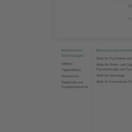
0
Medizinische
Behandlungsschwerp
Einrichtungen
Klinik für Psychiatrie un
Kliniken
Klinik für Kinder- und Ju
Psychotherapie und Psy
Tageskliniken
Klinik für Neurologie
Ambulanzen
Klinik für Forensische Ps
Diagnostik und
Funktionsbereiche