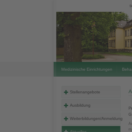
S
Medizinische Einrichtungen
Beha
A
Stellenangebote
Ausbildung
P
G
Weiterbildungen/Anmeldung
A
m
Aktuelles