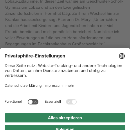
Löbau-Zittau inne. In dieser Zeit war sie am Geschwister-Scholl-
Gymnasium Löbau und an den Evangelischen
Zinzendorfschulen in Herrnhut tätig. Zu ihrem Wechsel hin zur
Krankenhausseelsorge sagt Pfarrerin Dr. Mory: „Unterrichten
und die Arbeit mit Kindern und Jugendlichen haben mir viel
Freude bereitet und mich persönlich bereichert. Nun blicke ich
voller Erwartungen auf die neuen Herausforderungen und
Begegnungen im Fachkrankenhaus Großschweidnitz.“
Die Kirche ist barrierefrei zugänglich. Besucher nutzen bitte die
Parkplätze außerhalb des Krankenhausgeländes.
26.06.2024
Alle Nachrichten
Startseite
Inhaltsübersicht
Impressum
Datenschutz