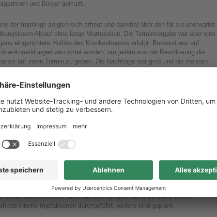
ürgerinnen und Bürger geimpft.
ele der Impflinge zeigten sich erfreut und dankbar über den für sie unerwartet
eibungslosen Ablauf ohne lange Wartezeiten. Die Terminvergabe war über eine
gens eingerichtete Hotline des Krankenhauses erfolgt. Bewusst war auf
nline-Anmeldungen verzichtet worden, um jedem aus der Bevölkerung die
hance auf einen Termin zu geben. Die Nachfrage war groß und die meisten
ermine innerhalb einer Woche vergeben. Durch einzelne kurzfristige Absagen
nnten jedoch auch einige Bürgerinnen und Bürger geimpft werden, die auf gut
lück vorbeigekommen oder noch am Samstag angerufen hatten.
ganisiert und realisiert wurde die Impfaktion durch Mitarbeitende des
rankenhauses. Mit Ärzten, Pflegekräften und Personal der Verwaltung haben
hlreiche Freiwillige zum Erfolg dieses Impftages beigetragen. Ihnen allen hat
ie Verwaltungsleitung ein herzliches Dankeschön ausgesprochen.
ch am Samstag hatten sowohl einige Impflinge als auch freiwillige Helfer
reits nach der nächsten Impfaktion vor Ort gefragt. Die Möglichkeit dazu wird
tzt geprüft.
ür seine Mitarbeitenden hatte das SKH Großschweidnitz zuvor bereits
hrere interne Impfaktionen durchgeführt, weitere sind geplant.