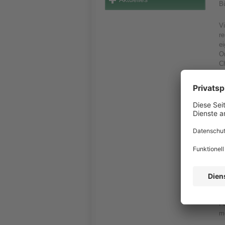
B
Vi
r
ei
O
C
T
ko
G
Or
K
za
d
No
be
je
F
me