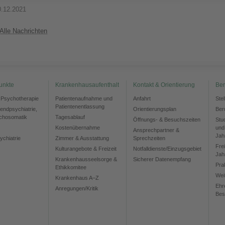
0.12.2021
Alle Nachrichten
unkte
Krankenhausaufenthalt
Kontakt & Orientierung
Ber
d Psychotherapie
Patientenaufnahme und
Anfahrt
Ste
Patientenentlassung
gendpsychiatrie,
Orientierungsplan
Ber
chosomatik
Tagesablauf
Öffnungs- & Besuchszeiten
Stu
Kostenübernahme
und
Ansprechpartner &
Jah
ychiatrie
Zimmer & Ausstattung
Sprechzeiten
Frei
Kulturangebote & Freizeit
Notfalldienste/Einzugsgebiet
Jah
Krankenhausseelsorge &
Sicherer Datenempfang
Pra
Ethikkomitee
Wei
Krankenhaus A–Z
Ehr
Anregungen/Kritik
Bes