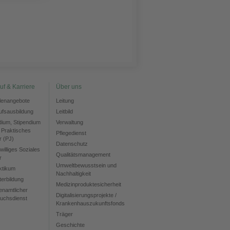
uf & Karriere
Über uns
llenangebote
Leitung
ufsausbildung
Leitbild
dium, Stipendium
Verwaltung
 Praktisches
Pflegedienst
r (PJ)
Datenschutz
williges Soziales
Qualitätsmanagement
r
Umweltbewusstsein und
ktikum
Nachhaltigkeit
terbildung
Medizinproduktesicherheit
enamtlicher
Digitalisierungsprojekte /
uchsdienst
Krankenhauszukunftsfonds
Träger
Geschichte