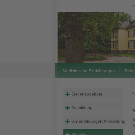
S
Medizinische Einrichtungen
Beha
A
Stellenangebote
Ausbildung
P
D
Weiterbildungen/Anmeldung
D
I
Aktuelles