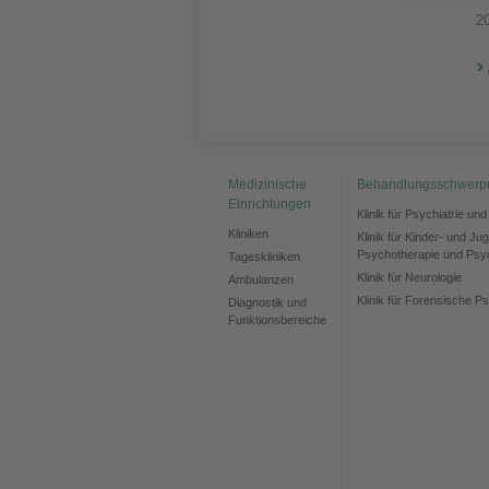
2
Medizinische
Behandlungsschwerp
Einrichtungen
Klinik für Psychiatrie un
Kliniken
Klinik für Kinder- und Ju
Psychotherapie und Psy
Tageskliniken
Klinik für Neurologie
Ambulanzen
Klinik für Forensische Ps
Diagnostik und
Funktionsbereiche