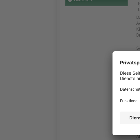
D
Ae
K
D
S
Mi
M
Mu
G
Ei
u
m
Ei
d
A