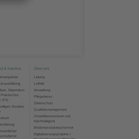
uf & Karriere
Über uns
llenangebote
Leitung
ufsausbildung
Leitbild
dium, Stipendium
Verwaltung
 Praktisches
Pflegedienst
r (PJ)
Datenschutz
williges Soziales
Qualitätsmanagement
r
Umweltbewusstsein und
ktikum
Nachhaltigkeit
terbildung
Medizinproduktesicherheit
enamtlicher
Digitalisierungsprojekte /
uchsdienst
Krankenhauszukunftsfonds