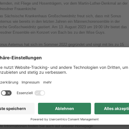
as Sächsische Krankenhaus Großschweidnitz freut sich, dass mit Sonus
ternus wie bereits in den letzten Jahren ein Männerchorensemble in der
irche Großschweidnitz gastiert. Am 13. August 2023 um 19:00 Uhr bietet das
resdner Ensemble ein Konzert von Bach bis zu den Wise Guys.
onus Aeternus hat sich im Sommer 2022 gegründet und singt mit bis zu 15
tgliedern, die alle im Dresdner Kreuzchor sind, 4-6-stimmige
ännerchorwerke. Das weite Repertoire umfasst Werke aus ca. 400 Jahren
sikgeschichte; sowohl geistliche als auch weltliche Musik verschiedenster
attungen. Einige Bearbeitungen schreibt das Ensemble auch selbst.
ntrittskarten für 10,00 Euro (keine Ermäßigungen) sind ab sofort erhältlich
nter 03585 453-2010 (Mo-Fr 09:30-11:00 Uhr) oder
oeffentlichkeitsarbeit@skhgr.sms.sachsen.de
. Die Reservierung von Karten
it Bezahlung an der Abendkasse (ausschließlich Barzahlung) ist möglich.
nlass ist ab 18:30 Uhr, es gilt freie Platzwahl. Konzertbesucher nutzen bitte
ie Parkplätze außerhalb des Krankenhausgeländes.
lle Informationen finden Sie auch auf unserer Homepage