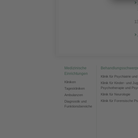
1
Medizinische
Behandlungsschwerp
Einrichtungen
Klinik für Psychiatrie un
Kliniken
Klinik für Kinder- und Ju
Psychotherapie und Psy
Tageskliniken
Klinik für Neurologie
Ambulanzen
Klinik für Forensische Ps
Diagnostik und
Funktionsbereiche