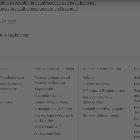
https://www.skh-grossschweidnitz.sachsen.de/ueber-
uns/veranstaltungen/konzerte-und-kabarett/
3.07.2023
Alle Nachrichten
unkte
Krankenhausaufenthalt
Kontakt & Orientierung
Ber
d Psychotherapie
Patientenaufnahme und
Anfahrt
Ste
Patientenentlassung
gendpsychiatrie,
Orientierungsplan
Ber
chosomatik
Tagesablauf
Öffnungs- & Besuchszeiten
Stu
Kostenübernahme
und
Ansprechpartner &
Jah
ychiatrie
Zimmer & Ausstattung
Sprechzeiten
Frei
Kulturangebote & Freizeit
Notfalldienste/Einzugsgebiet
Jah
Krankenhausseelsorge &
Sicherer Datenempfang
Pra
Ethikkomitee
Wei
Krankenhaus A–Z
Ehr
Anregungen/Kritik
Bes