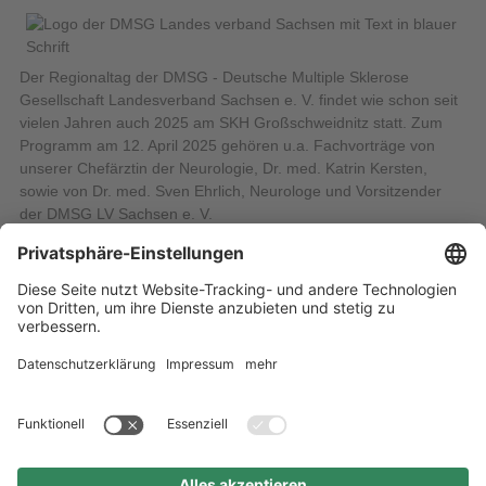
Der Regionaltag der DMSG - Deutsche Multiple Sklerose
Gesellschaft Landesverband Sachsen e. V. findet wie schon seit
vielen Jahren auch 2025 am SKH Großschweidnitz statt. Zum
Programm am 12. April 2025 gehören u.a. Fachvorträge von
unserer Chefärztin der Neurologie, Dr. med. Katrin Kersten,
sowie von Dr. med. Sven Ehrlich, Neurologe und Vorsitzender
der DMSG LV Sachsen e. V.
Die Anmeldung ist bis zum 30. März 2025 und nur direkt bei der
DMSG möglich. Alle Informationen zur Anmeldung und zum
Programm finden Sie auf der
Website der DMSG.
28.03.2025
Alle Nachrichten