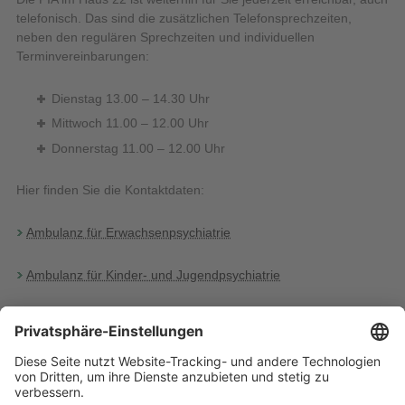
telefonisch. Das sind die zusätzlichen Telefonsprechzeiten,
neben den regulären Sprechzeiten und individuellen
Terminvereinbarungen:
Dienstag 13.00 – 14.30 Uhr
Mittwoch 11.00 – 12.00 Uhr
Donnerstag 11.00 – 12.00 Uhr
Hier finden Sie die Kontaktdaten:
Ambulanz für Erwachsenpsychiatrie
Ambulanz für Kinder- und Jugendpsychiatrie
Aufgrund einer internen Störung der Telefonanlage kann die
Fehlermeldung kommen, dass die Nummer nicht erreichbar ist.
Bitte versuchen Sie dann erneut zu einem späteren Zeitpunkt.
20.04.2021