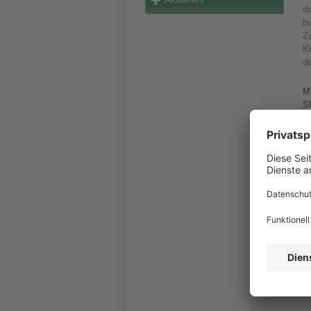
da
b
Zu
Kr
d
M
S
d
De
bi
G
u
z
Wi
F
Be
W
R
T
N