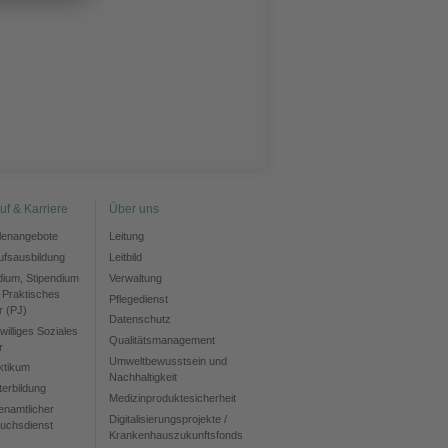
uf & Karriere
Über uns
llenangebote
Leitung
ufsausbildung
Leitbild
dium, Stipendium
Verwaltung
 Praktisches
Pflegedienst
r (PJ)
Datenschutz
williges Soziales
Qualitätsmanagement
r
Umweltbewusstsein und
ktikum
Nachhaltigkeit
terbildung
Medizinproduktesicherheit
enamtlicher
Digitalisierungsprojekte /
uchsdienst
Krankenhauszukunftsfonds