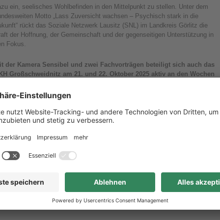
zu ein, seelisches Wohlbefinden in den Mittelpunkt zu stellen. Unter dem
undesweiten Motto „Lass Zuversicht wachsen – Psychisch stark in die
kunft“ rückt das Soziale Netzwerk Lausitz (SNL) im Landkreis Görlitz die
aft der Hoffnung, der Gemeinschaft und der gegenseitigen Unterstützung in
en Fokus.
it der
Kamera Sensibel
und zwei
Fachvorträgen
beteiligt sich auch das
KH Großschweidnitz am 21. und 22. Oktober 2025 aktiv an den Wochen
er seelischen Gesundheit.
n Auftakt für die Wochen der seelischen Gesundheit im Landkreis Görlitz
ldet der
Glückskongress
, der am
26. September 2025
in der
Synagoge
örlitz
in die vierte Runde geht. Nachgegangen wird der Frage: Was macht
ns stark? Das Team vom SNL hat wie in den Vorjahren ein starkes Programm
usammengestellt. So können sich die Besucher auf Einblicke aus
ssenschaft und Alltag zu der Frage freuen, was eigentlich Glück ist. In
achvorträgen und Impulsen geht es außerdem um Themen wie soziale
ziehungen und Zugehörigkeit, Glück und Bildung, sinnvolle Arbeit, kreative
ege zum Glück und die Frage, wie Mensch in diesen Zeiten seine eigene
esilienz stärkt. Der 4. Glückskongress am 26. September 2025 verbindet die
hemen Lebensfreude und seelische Gesundheit und lädt zum gemeinsamen
achdenken und Erleben ein.