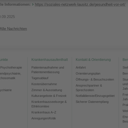
lle Informationen:
https://soziales-netzwerk-lausitz.de/gesundheit-vor-ort/
0.09.2025
Alle Nachrichten
unkte
Krankenhausaufenthalt
Kontakt & Orientierung
Ber
d Psychotherapie
Patientenaufnahme und
Anfahrt
Ste
Patientenentlassung
gendpsychiatrie,
Orientierungsplan
Ber
chosomatik
Tagesablauf
Öffnungs- & Besuchszeiten
Stu
Kostenübernahme
und
Ansprechpartner &
Jah
ychiatrie
Zimmer & Ausstattung
Sprechzeiten
Frei
Kulturangebote & Freizeit
Notfalldienste/Einzugsgebiet
Jah
Krankenhausseelsorge &
Sicherer Datenempfang
Pra
Ethikkomitee
Wei
Krankenhaus A–Z
Ehr
Anregungen/Kritik
Bes