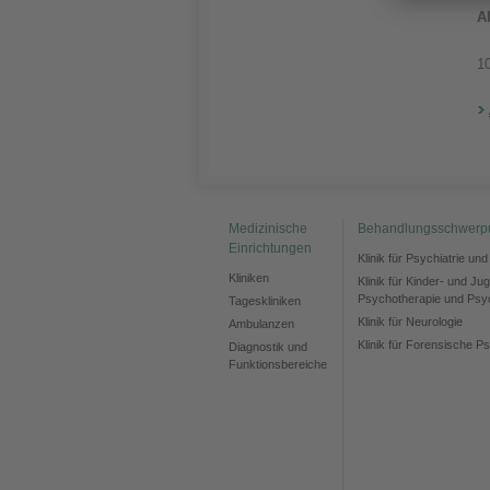
A
1
Medizinische
Behandlungsschwerp
Einrichtungen
Klinik für Psychiatrie un
Kliniken
Klinik für Kinder- und Ju
Psychotherapie und Psy
Tageskliniken
Klinik für Neurologie
Ambulanzen
Klinik für Forensische Ps
Diagnostik und
Funktionsbereiche